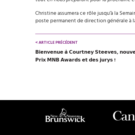
Christine assumera ce rôle jusqu’à la Sema
poste permanent de direction générale à l
< ARTICLE PRÉCÉDENT
𝗕𝗶𝗲𝗻𝘃𝗲𝗻𝘂𝗲 𝗮̀ 𝗖𝗼𝘂𝗿𝘁𝗻𝗲𝘆 𝗦𝘁𝗲𝗲𝘃𝗲𝘀, 𝗻𝗼𝘂𝘃𝗲
𝗣𝗿𝗶𝘅 𝗠𝗡𝗕 𝗔𝘄𝗮𝗿𝗱𝘀 𝗲𝘁 𝗱𝗲𝘀 𝗷𝘂𝗿𝘆𝘀 !