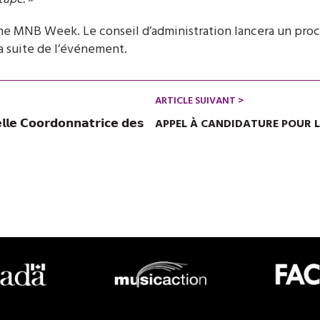
ine MNB Week. Le conseil d’administration lancera un proc
a suite de l’événement.
ARTICLE SUIVANT >
𝗹𝗲 𝗖𝗼𝗼𝗿𝗱𝗼𝗻𝗻𝗮𝘁𝗿𝗶𝗰𝗲 𝗱𝗲𝘀
APPEL À CANDIDATURE POUR LE