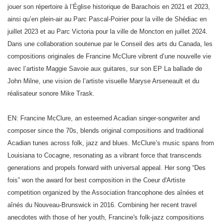
jouer son répertoire à l’Église historique de Barachois en 2021 et 2023,
ainsi qu’en plein-air au Parc Pascal-Poirier pour la ville de Shédiac en
juillet 2023 et au Parc Victoria pour la ville de Moncton en juillet 2024.
Dans une collaboration soutenue par le Conseil des arts du Canada, les
compositions originales de Francine McClure vibrent d’une nouvelle vie
avec l’artiste Maggie Savoie aux guitares, sur son EP La ballade de
John Milne, une vision de l’artiste visuelle Maryse Arseneault et du
réalisateur sonore Mike Trask.
EN: Francine McClure, an esteemed Acadian singer-songwriter and
composer since the 70s, blends original compositions and traditional
Acadian tunes across folk, jazz and blues. McClure’s music spans from
Louisiana to Cocagne, resonating as a vibrant force that transcends
generations and propels forward with universal appeal. Her song “Des
fois” won the award for best composition in the Coeur d'Artiste
competition organized by the Association francophone des aînées et
aînés du Nouveau-Brunswick in 2016. Combining her recent travel
anecdotes with those of her youth, Francine's folk-jazz compositions