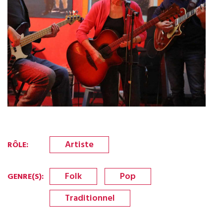
Artiste
RÔLE
:
Folk
Pop
GENRE(S)
:
Traditionnel