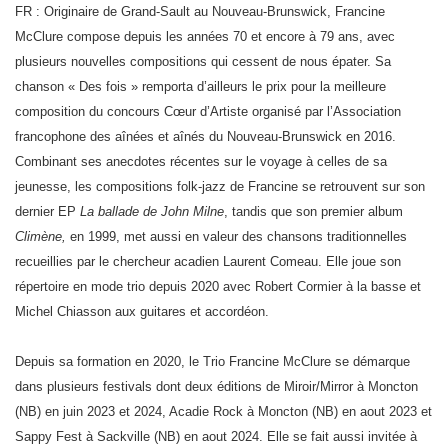
FR : Originaire de Grand-Sault au Nouveau-Brunswick, Francine
McClure compose depuis les années 70 et encore à 79 ans, avec
plusieurs nouvelles compositions qui cessent de nous épater. Sa
chanson « Des fois » remporta d’ailleurs le prix pour la meilleure
composition du concours Cœur d’Artiste organisé par l’Association
francophone des aînées et aînés du Nouveau-Brunswick en 2016.
Combinant ses anecdotes récentes sur le voyage à celles de sa
jeunesse, les compositions folk-jazz de Francine se retrouvent sur son
dernier EP
La ballade de John Milne
, tandis que son premier album
Climène,
en 1999, met aussi en valeur des chansons traditionnelles
recueillies par le chercheur acadien Laurent Comeau. Elle joue son
répertoire en mode trio depuis 2020 avec Robert Cormier à la basse et
Michel Chiasson aux guitares et accordéon.
Depuis sa formation en 2020, le Trio Francine McClure se démarque
dans plusieurs festivals dont deux éditions de Miroir/Mirror à Moncton
(NB) en juin 2023 et 2024, Acadie Rock à Moncton (NB) en aout 2023 et
Sappy Fest à Sackville (NB) en aout 2024. Elle se fait aussi invitée à