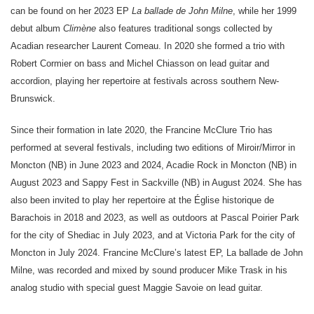
can be found on her 2023 EP
La ballade de John Milne
, while her 1999
debut album
Climène
also features traditional songs collected by
Acadian researcher Laurent Comeau. In 2020 she formed a trio with
Robert Cormier on bass and Michel Chiasson on lead guitar and
accordion, playing her repertoire at festivals across southern New-
Brunswick.
Since their formation in late 2020, the Francine McClure Trio has
performed at several festivals, including two editions of Miroir/Mirror in
Moncton (NB) in June 2023 and 2024, Acadie Rock in Moncton (NB) in
August 2023 and Sappy Fest in Sackville (NB) in August 2024. She has
also been invited to play her repertoire at the Église historique de
Barachois in 2018 and 2023, as well as outdoors at Pascal Poirier Park
for the city of Shediac in July 2023, and at Victoria Park for the city of
Moncton in July 2024. Francine McClure’s latest EP, La ballade de John
Milne, was recorded and mixed by sound producer Mike Trask in his
analog studio with special guest Maggie Savoie on lead guitar.